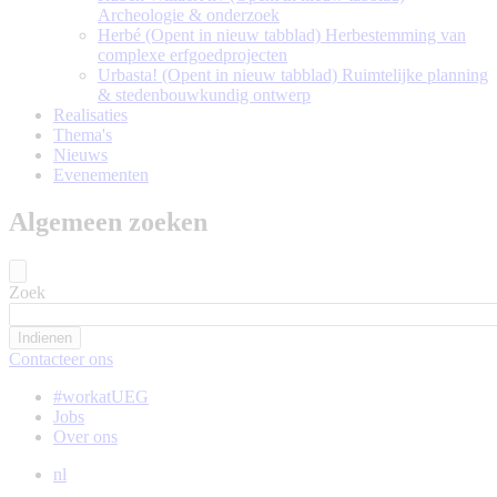
Archeologie & onderzoek
Herbé
(Opent in nieuw tabblad)
Herbestemming van
complexe erfgoedprojecten
Urbasta!
(Opent in nieuw tabblad)
Ruimtelijke planning
& stedenbouwkundig ontwerp
Realisaties
Thema's
Nieuws
Evenementen
Algemeen zoeken
Zoek
Contacteer ons
#workatUEG
Jobs
Over ons
nl