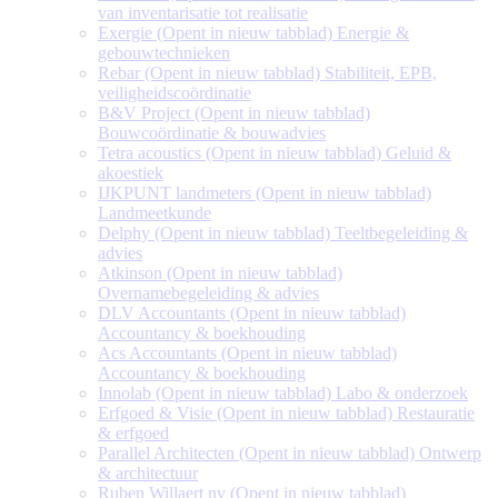
van inventarisatie tot realisatie
Exergie
(Opent in nieuw tabblad)
Energie &
gebouwtechnieken
Rebar
(Opent in nieuw tabblad)
Stabiliteit, EPB,
veiligheidscoördinatie
B&V Project
(Opent in nieuw tabblad)
Bouwcoördinatie & bouwadvies
Tetra acoustics
(Opent in nieuw tabblad)
Geluid &
akoestiek
IJKPUNT landmeters
(Opent in nieuw tabblad)
Landmeetkunde
Delphy
(Opent in nieuw tabblad)
Teeltbegeleiding &
advies
Atkinson
(Opent in nieuw tabblad)
Overnamebegeleiding & advies
DLV Accountants
(Opent in nieuw tabblad)
Accountancy & boekhouding
Acs Accountants
(Opent in nieuw tabblad)
Accountancy & boekhouding
Innolab
(Opent in nieuw tabblad)
Labo & onderzoek
Erfgoed & Visie
(Opent in nieuw tabblad)
Restauratie
& erfgoed
Parallel Architecten
(Opent in nieuw tabblad)
Ontwerp
& architectuur
Ruben Willaert nv
(Opent in nieuw tabblad)