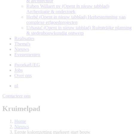
& architectuur
Ruben Willaert nv
(Opent in nieuw tabblad)
Archeologie & onderzoek
Herbé
(Opent in nieuw tabblad)
Herbestemming van
complexe erfgoedprojecten
Urbasta!
(Opent in nieuw tabblad)
Ruimtelijke planning
& stedenbouwkundig ontwerp
Realisaties
Thema's
Nieuws
Evenementen
#workatUEG
Jobs
Over ons
nl
Contacteer ons
Kruimelpad
Home
Nieuws
Eerste kolomzetting markeert start bouw