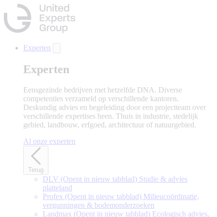
Naar
hoofdinhoud
gaan
Experten
Experten
Eensgezinde bedrijven met hetzelfde DNA. Diverse
competenties verzameld op verschillende kantoren.
Deskundig advies en begeleiding door een projectteam over
verschillende expertises heen. Thuis in industrie, stedelijk
gebied, landbouw, erfgoed, architectuur of natuurgebied.
Al onze experten
Terug
DLV
(Opent in nieuw tabblad)
Studie & advies
platteland
Profex
(Opent in nieuw tabblad)
Milieucoördinatie,
vergunningen & bodemonderzoeken
Landmax
(Opent in nieuw tabblad)
Ecologisch advies,