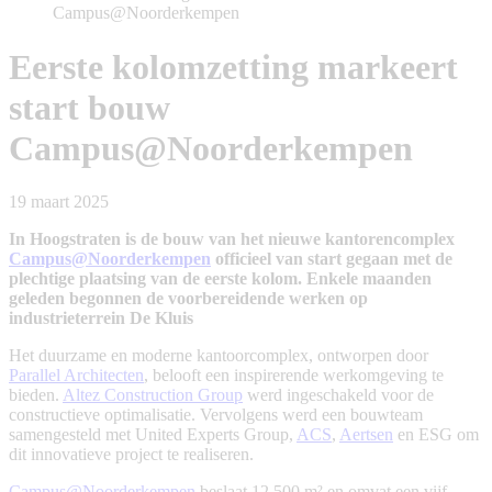
Campus@Noorderkempen
Eerste kolomzetting markeert
start bouw
Campus@Noorderkempen
19 maart 2025
In Hoogstraten is de bouw van het nieuwe kantorencomplex
Campus@Noorderkempen
officieel van start gegaan met de
plechtige plaatsing van de eerste kolom. Enkele maanden
geleden begonnen de voorbereidende werken op
industrieterrein De Kluis
Het duurzame en moderne kantoorcomplex, ontworpen door
Parallel Architecten
, belooft een inspirerende werkomgeving te
bieden.
Altez Construction Group
werd ingeschakeld voor de
constructieve optimalisatie. Vervolgens werd een bouwteam
samengesteld met United Experts Group,
ACS
,
Aertsen
en ESG om
dit innovatieve project te realiseren.
Campus@Noorderkempen
beslaat 12.500 m² en omvat een vijf