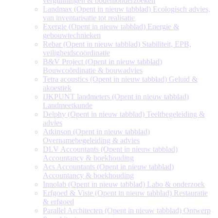
vergunningen & bodemonderzoeken
Landmax
(Opent in nieuw tabblad)
Ecologisch advies,
van inventarisatie tot realisatie
Exergie
(Opent in nieuw tabblad)
Energie &
gebouwtechnieken
Rebar
(Opent in nieuw tabblad)
Stabiliteit, EPB,
veiligheidscoördinatie
B&V Project
(Opent in nieuw tabblad)
Bouwcoördinatie & bouwadvies
Tetra acoustics
(Opent in nieuw tabblad)
Geluid &
akoestiek
IJKPUNT landmeters
(Opent in nieuw tabblad)
Landmeetkunde
Delphy
(Opent in nieuw tabblad)
Teeltbegeleiding &
advies
Atkinson
(Opent in nieuw tabblad)
Overnamebegeleiding & advies
DLV Accountants
(Opent in nieuw tabblad)
Accountancy & boekhouding
Acs Accountants
(Opent in nieuw tabblad)
Accountancy & boekhouding
Innolab
(Opent in nieuw tabblad)
Labo & onderzoek
Erfgoed & Visie
(Opent in nieuw tabblad)
Restauratie
& erfgoed
Parallel Architecten
(Opent in nieuw tabblad)
Ontwerp