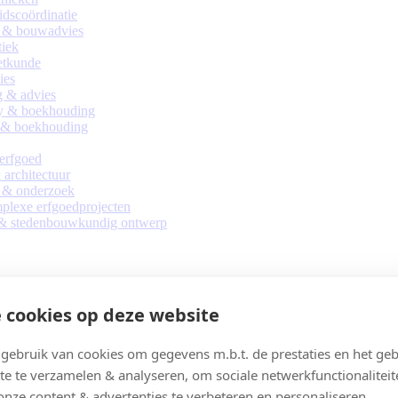
eidscoördinatie
 & bouwadvies
tiek
tkunde
ies
 & advies
y & boekhouding
 & boekhouding
 erfgoed
architectuur
 & onderzoek
lexe erfgoedprojecten
 & stedenbouwkundig ontwerp
 cookies op deze website
ebruik van cookies om gegevens m.b.t. de prestaties en het geb
te te verzamelen & analyseren, om sociale netwerkfunctionaliteit
onze content & advertenties te verbeteren en personaliseren.