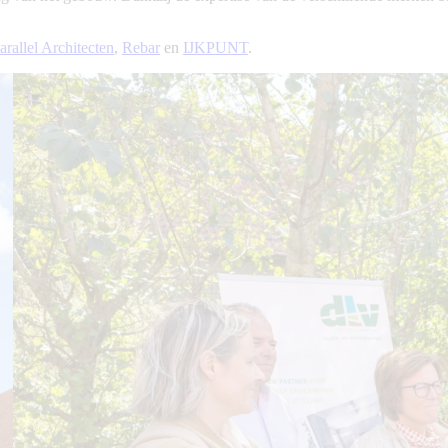
arallel Architecten
,
Rebar
en
IJKPUNT
.