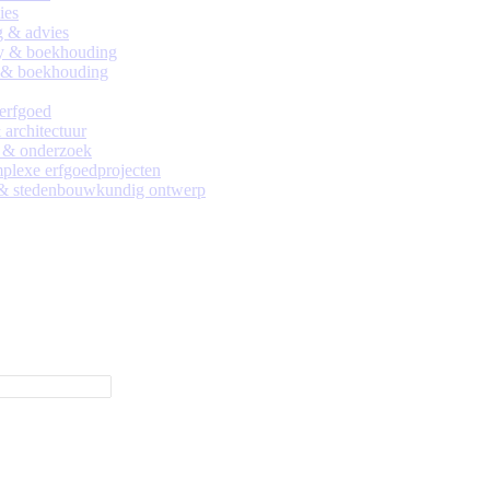
ies
 & advies
y & boekhouding
 & boekhouding
 erfgoed
architectuur
 & onderzoek
lexe erfgoedprojecten
 & stedenbouwkundig ontwerp