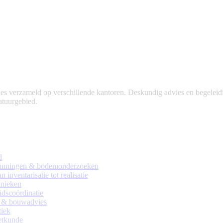
 verzameld op verschillende kantoren. Deskundig advies en begeleidin
natuurgebied.
d
rgunningen & bodemonderzoeken
 inventarisatie tot realisatie
nieken
eidscoördinatie
 & bouwadvies
tiek
tkunde