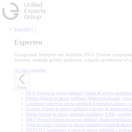
Naar
hoofdinhoud
gaan
Experten
Experten
Eensgezinde bedrijven met hetzelfde DNA. Diverse competenties
industrie, stedelijk gebied, landbouw, erfgoed, architectuur of 
Al onze experten
Terug
DLV
(Opent in nieuw tabblad)
Studie & advies plattelan
Profex
(Opent in nieuw tabblad)
Milieucoördinatie, ve
Landmax
(Opent in nieuw tabblad)
Ecologisch advies, van
Exergie
(Opent in nieuw tabblad)
Energie & gebouwtech
Rebar
(Opent in nieuw tabblad)
Stabiliteit, EPB, veiligh
B&V Project
(Opent in nieuw tabblad)
Bouwcoördinatie
Tetra acoustics
(Opent in nieuw tabblad)
Geluid & akoes
IJKPUNT landmeters
(Opent in nieuw tabblad)
Landmee