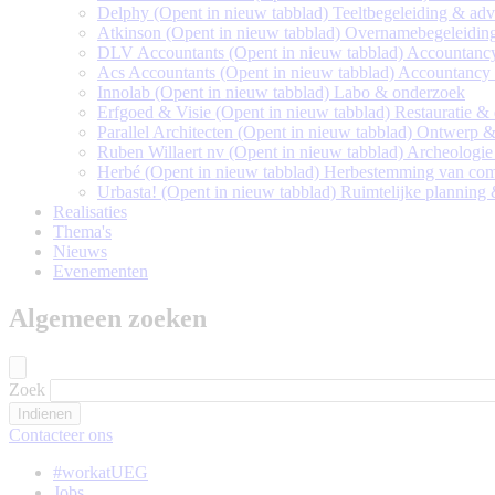
Delphy
(Opent in nieuw tabblad)
Teeltbegeleiding & adv
Atkinson
(Opent in nieuw tabblad)
Overnamebegeleiding
DLV Accountants
(Opent in nieuw tabblad)
Accountanc
Acs Accountants
(Opent in nieuw tabblad)
Accountancy
Innolab
(Opent in nieuw tabblad)
Labo & onderzoek
Erfgoed & Visie
(Opent in nieuw tabblad)
Restauratie &
Parallel Architecten
(Opent in nieuw tabblad)
Ontwerp & 
Ruben Willaert nv
(Opent in nieuw tabblad)
Archeologie
Herbé
(Opent in nieuw tabblad)
Herbestemming van comp
Urbasta!
(Opent in nieuw tabblad)
Ruimtelijke planning
Realisaties
Thema's
Nieuws
Evenementen
Algemeen zoeken
Zoek
Contacteer ons
#workatUEG
Jobs