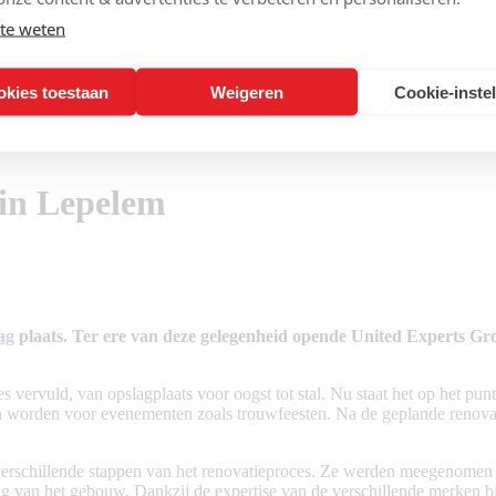
te weten
okies toestaan
Weigeren
Cookie-inste
in Lepelem
ag
plaats. Ter ere van deze gelegenheid opende United Experts G
s vervuld, van opslagplaats voor oogst tot stal. Nu staat het op het pu
 worden voor evenementen zoals trouwfeesten. Na de geplande renovatie
rschillende stappen van het renovatieproces. Ze werden meegenomen i
g van het gebouw. Dankzij de expertise van de verschillende merken 