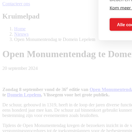
Contacteer ons
Kom meer 
Kruimelpad
Alle co
Home
Nieuws
Open Monumentendag te Domein Lepelem
Open Monumentendag te Dome
20 september 2024
e
Zondag 8 september vond de 36
editie van
Open Monumentend
te
Domein Lepelem
, Vlissegem voor het grote publiek.
De schuur, gebouwd in 1319, heeft in de loop der jaren diverse functie
eens honderd jaar mee kan. De schuur zal binnenkort gebruikt kunnen
bestemming zijn voor evenementen zoals bruiloften.
Tijdens de Open Monumentendag kregen de bezoekers inzicht in de ve
vergunningsprocedures tot de toekomstplannen voor de herbestemmin