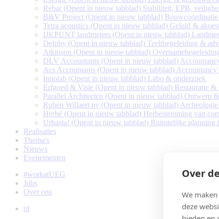
Rebar
(Opent in nieuw tabblad)
Stabiliteit, EPB, veiligh
B&V Project
(Opent in nieuw tabblad)
Bouwcoördinatie
Tetra acoustics
(Opent in nieuw tabblad)
Geluid & akoes
IJKPUNT landmeters
(Opent in nieuw tabblad)
Landmee
Delphy
(Opent in nieuw tabblad)
Teeltbegeleiding & adv
Atkinson
(Opent in nieuw tabblad)
Overnamebegeleiding
DLV Accountants
(Opent in nieuw tabblad)
Accountanc
Acs Accountants
(Opent in nieuw tabblad)
Accountancy
Innolab
(Opent in nieuw tabblad)
Labo & onderzoek
Erfgoed & Visie
(Opent in nieuw tabblad)
Restauratie &
Parallel Architecten
(Opent in nieuw tabblad)
Ontwerp & 
Ruben Willaert nv
(Opent in nieuw tabblad)
Archeologie
Herbé
(Opent in nieuw tabblad)
Herbestemming van comp
Urbasta!
(Opent in nieuw tabblad)
Ruimtelijke planning
Realisaties
Thema's
Nieuws
Evenementen
Over de
#workatUEG
Jobs
Over ons
We maken g
deze websi
nl
bieden en 