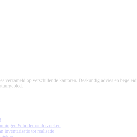
 verzameld op verschillende kantoren. Deskundig advies en begeleidin
natuurgebied.
d
rgunningen & bodemonderzoeken
 inventarisatie tot realisatie
nieken