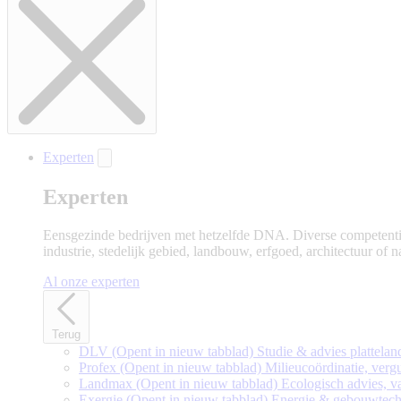
Experten
Experten
Eensgezinde bedrijven met hetzelfde DNA. Diverse competenties
industrie, stedelijk gebied, landbouw, erfgoed, architectuur of 
Al onze experten
Terug
DLV
(Opent in nieuw tabblad)
Studie & advies plattelan
Profex
(Opent in nieuw tabblad)
Milieucoördinatie, ve
Landmax
(Opent in nieuw tabblad)
Ecologisch advies, van
Exergie
(Opent in nieuw tabblad)
Energie & gebouwtech