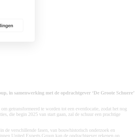
llingen
roup, in samenwerking met de opdrachtgever ‘De Groote Schuere’
nt om getransformeerd te worden tot een eventlocatie, zodat het nog
s, die begin 2025 van start gaan, zal de schuur een prachtige
n de verschillende fasen, van bouwhistorisch onderzoek en
binnen United Experts Group kan de opdrachtgever rekenen op