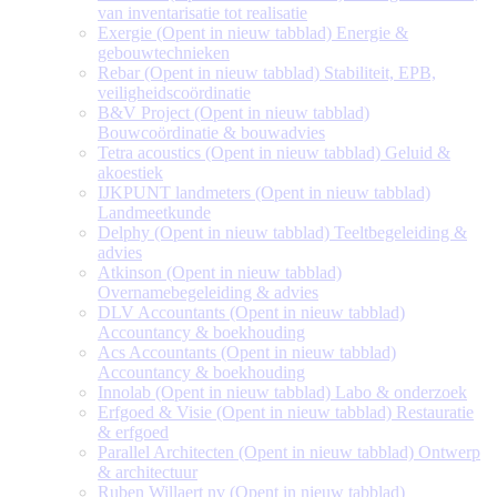
van inventarisatie tot realisatie
Exergie
(Opent in nieuw tabblad)
Energie &
gebouwtechnieken
Rebar
(Opent in nieuw tabblad)
Stabiliteit, EPB,
veiligheidscoördinatie
B&V Project
(Opent in nieuw tabblad)
Bouwcoördinatie & bouwadvies
Tetra acoustics
(Opent in nieuw tabblad)
Geluid &
akoestiek
IJKPUNT landmeters
(Opent in nieuw tabblad)
Landmeetkunde
Delphy
(Opent in nieuw tabblad)
Teeltbegeleiding &
advies
Atkinson
(Opent in nieuw tabblad)
Overnamebegeleiding & advies
DLV Accountants
(Opent in nieuw tabblad)
Accountancy & boekhouding
Acs Accountants
(Opent in nieuw tabblad)
Accountancy & boekhouding
Innolab
(Opent in nieuw tabblad)
Labo & onderzoek
Erfgoed & Visie
(Opent in nieuw tabblad)
Restauratie
& erfgoed
Parallel Architecten
(Opent in nieuw tabblad)
Ontwerp
& architectuur
Ruben Willaert nv
(Opent in nieuw tabblad)