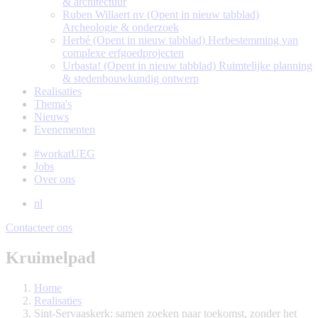
& architectuur
Ruben Willaert nv
(Opent in nieuw tabblad)
Archeologie & onderzoek
Herbé
(Opent in nieuw tabblad)
Herbestemming van
complexe erfgoedprojecten
Urbasta!
(Opent in nieuw tabblad)
Ruimtelijke planning
& stedenbouwkundig ontwerp
Realisaties
Thema's
Nieuws
Evenementen
#workatUEG
Jobs
Over ons
nl
Contacteer ons
Kruimelpad
Home
Realisaties
Sint-Servaaskerk: samen zoeken naar toekomst, zonder het