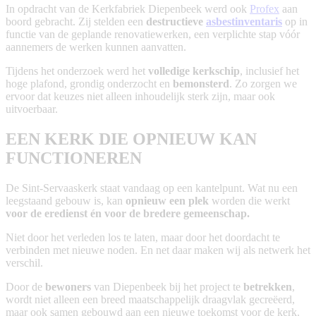
In opdracht van de Kerkfabriek Diepenbeek werd ook
Profex
aan
boord gebracht. Zij stelden een
destructieve
asbestinventaris
op in
functie van de geplande renovatiewerken, een verplichte stap vóór
aannemers de werken kunnen aanvatten.
Tijdens het onderzoek werd het
volledige kerkschip
, inclusief het
hoge plafond, grondig onderzocht en
bemonsterd
. Zo zorgen we
ervoor dat keuzes niet alleen inhoudelijk sterk zijn, maar ook
uitvoerbaar.
EEN KERK DIE OPNIEUW KAN
FUNCTIONEREN
De Sint-Servaaskerk staat vandaag op een kantelpunt. Wat nu een
leegstaand gebouw is, kan
opnieuw een plek
worden die werkt
voor de eredienst én voor de bredere gemeenschap.
Niet door het verleden los te laten, maar door het doordacht te
verbinden met nieuwe noden. En net daar maken wij als netwerk het
verschil.
Door de
bewoners
van Diepenbeek bij het project te
betrekken
,
wordt niet alleen een breed maatschappelijk draagvlak gecreëerd,
maar ook samen gebouwd aan een nieuwe toekomst voor de kerk.