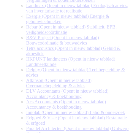
vergunningen & bodemonderzoeken
Landmax
(Opent in nieuw tabblad)
Ecologisch advies,
van inventarisatie tot realisatie
Exergie
(Opent in nieuw tabblad)
Energie &
gebouwtechnieken
Rebar
(Opent in nieuw tabblad)
Stabiliteit, EPB,
veiligheidscoördinatie
B&V Project
(Opent in nieuw tabblad)
Bouwcoördinatie & bouwadvies
Tetra acoustics
(Opent in nieuw tabblad)
Geluid &
akoestiek
IJKPUNT landmeters
(Opent in nieuw tabblad)
Landmeetkunde
Delphy
(Opent in nieuw tabblad)
Teeltbegeleiding &
advies
Atkinson
(Opent in nieuw tabblad)
Overnamebegeleiding & advies
DLV Accountants
(Opent in nieuw tabblad)
Accountancy & boekhouding
Acs Accountants
(Opent in nieuw tabblad)
Accountancy & boekhouding
Innolab
(Opent in nieuw tabblad)
Labo & onderzoek
Erfgoed & Visie
(Opent in nieuw tabblad)
Restauratie
& erfgoed
Parallel Architecten
(Opent in nieuw tabblad)
Ontwerp