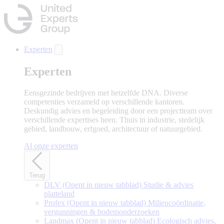
Naar
hoofdinhoud
gaan
Experten
Experten
Eensgezinde bedrijven met hetzelfde DNA. Diverse
competenties verzameld op verschillende kantoren.
Deskundig advies en begeleiding door een projectteam over
verschillende expertises heen. Thuis in industrie, stedelijk
gebied, landbouw, erfgoed, architectuur of natuurgebied.
Al onze experten
Terug
DLV
(Opent in nieuw tabblad)
Studie & advies
platteland
Profex
(Opent in nieuw tabblad)
Milieucoördinatie,
vergunningen & bodemonderzoeken
Landmax
(Opent in nieuw tabblad)
Ecologisch advies,