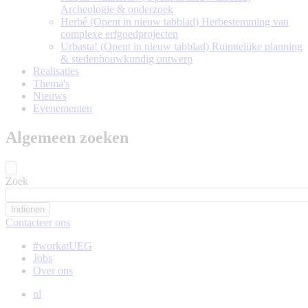
Archeologie & onderzoek
Herbé
(Opent in nieuw tabblad)
Herbestemming van
complexe erfgoedprojecten
Urbasta!
(Opent in nieuw tabblad)
Ruimtelijke planning
& stedenbouwkundig ontwerp
Realisaties
Thema's
Nieuws
Evenementen
Algemeen zoeken
Zoek
Contacteer ons
#workatUEG
Jobs
Over ons
nl