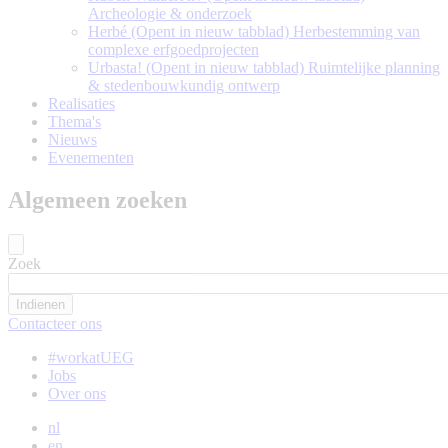
Archeologie & onderzoek
Herbé
(Opent in nieuw tabblad)
Herbestemming van
complexe erfgoedprojecten
Urbasta!
(Opent in nieuw tabblad)
Ruimtelijke planning
& stedenbouwkundig ontwerp
Realisaties
Thema's
Nieuws
Evenementen
Algemeen zoeken
Zoek
Contacteer ons
#workatUEG
Jobs
Over ons
nl
en