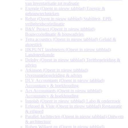
van inventarisatie tot realisatie
Exergie
(Opent in nieuw tabblad)
Energie &
gebouwtechnieken
Rebar
(Opent in nieuw tabblad)
Stabiliteit, EPB,
veiligheidscoördinatie
B&V Project
(Opent in nieuw tabblad)
Bouwcoördinatie & bouwadvies
Tetra acoustics
(Opent in nieuw tabblad)
Geluid &
akoestiek
IJKPUNT landmeters
(Opent in nieuw tabblad)
Landmeetkunde
Delphy
(Opent in nieuw tabblad)
Teeltbegeleiding &
advies
Atkinson
(Opent in nieuw tabblad)
Overnamebegeleiding & advies
DLV Accountants
(Opent in nieuw tabblad)
Accountancy & boekhouding
Acs Accountants
(Opent in nieuw tabblad)
Accountancy & boekhouding
Innolab
(Opent in nieuw tabblad)
Labo & onderzoek
Erfgoed & Visie
(Opent in nieuw tabblad)
Restauratie
& erfgoed
Parallel Architecten
(Opent in nieuw tabblad)
Ontwerp
& architectuur
Ruben Willaert nv
(Opent in nieuw tabblad)