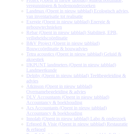
Profex
(Opent in nieuw tabblad)
Milieucoördinatie,
vergunningen & bodemonderzoeken
Landmax
(Opent in nieuw tabblad)
Ecologisch advies,
van inventarisatie tot realisatie
Exergie
(Opent in nieuw tabblad)
Energie &
gebouwtechnieken
Rebar
(Opent in nieuw tabblad)
Stabiliteit, EPB,
veiligheidscoördinatie
B&V Project
(Opent in nieuw tabblad)
Bouwcoördinatie & bouwadvies
Tetra acoustics
(Opent in nieuw tabblad)
Geluid &
akoestiek
IJKPUNT landmeters
(Opent in nieuw tabblad)
Landmeetkunde
Delphy
(Opent in nieuw tabblad)
Teeltbegeleiding &
advies
Atkinson
(Opent in nieuw tabblad)
Overnamebegeleiding & advies
DLV Accountants
(Opent in nieuw tabblad)
Accountancy & boekhouding
Acs Accountants
(Opent in nieuw tabblad)
Accountancy & boekhouding
Innolab
(Opent in nieuw tabblad)
Labo & onderzoek
Erfgoed & Visie
(Opent in nieuw tabblad)
Restauratie
& erfgoed