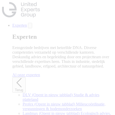
Naar
hoofdinhoud
gaan
Experten
Experten
Eensgezinde bedrijven met hetzelfde DNA. Diverse
competenties verzameld op verschillende kantoren.
Deskundig advies en begeleiding door een projectteam over
verschillende expertises heen. Thuis in industrie, stedelijk
gebied, landbouw, erfgoed, architectuur of natuurgebied.
Al onze experten
Terug
DLV
(Opent in nieuw tabblad)
Studie & advies
platteland
Profex
(Opent in nieuw tabblad)
Milieucoördinatie,
vergunningen & bodemonderzoeken
Landmax
(Opent in nieuw tabblad)
Ecologisch advies,