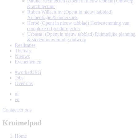
Parallel Architecten
(Opent in nieuw tabblad)
Ontwerp
& architectuur
Ruben Willaert nv
(Opent in nieuw tabblad)
Archeologie & onderzoek
Herbé
(Opent in nieuw tabblad)
Herbestemming van
complexe erfgoedprojecten
Urbasta!
(Opent in nieuw tabblad)
Ruimtelijke planning
& stedenbouwkundig ontwerp
Realisaties
Thema's
Nieuws
Evenementen
#workatUEG
Jobs
Over ons
nl
en
Contacteer ons
Kruimelpad
Home