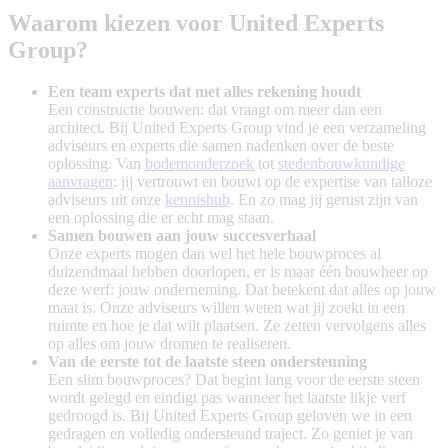
Waarom kiezen voor United Experts
Group?
Een team experts dat met alles rekening houdt
Een constructie bouwen: dat vraagt om meer dan een
architect. Bij United Experts Group vind je een verzameling
adviseurs en experts die samen nadenken over de beste
oplossing. Van
bodemonderzoek
tot
stedenbouwkundige
aanvragen
: jij vertrouwt en bouwt op de expertise van talloze
adviseurs uit onze
kennishub
. En zo mag jij gerust zijn van
een oplossing die er echt mag staan.
Samen bouwen aan jouw succesverhaal
Onze experts mogen dan wel het hele bouwproces al
duizendmaal hebben doorlopen, er is maar één bouwheer op
deze werf: jouw onderneming. Dat betekent dat alles op jouw
maat is. Onze adviseurs willen weten wat jij zoekt in een
ruimte en hoe je dat wilt plaatsen. Ze zetten vervolgens alles
op alles om jouw dromen te realiseren.
Van de eerste tot de laatste steen ondersteuning
Een slim bouwproces? Dat begint lang voor de eerste steen
wordt gelegd en eindigt pas wanneer het laatste likje verf
gedroogd is. Bij United Experts Group geloven we in een
gedragen en volledig ondersteund traject. Zo geniet je van