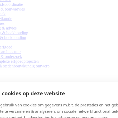
eidscoördinatie
 & bouwadvies
tiek
tkunde
ies
 & advies
y & boekhouding
 & boekhouding
 erfgoed
architectuur
 & onderzoek
lexe erfgoedprojecten
 & stedenbouwkundig ontwerp
 cookies op deze website
ebruik van cookies om gegevens m.b.t. de prestaties en het geb
te te verzamelen & analyseren, om sociale netwerkfunctionaliteit
onze content & advertenties te verbeteren en personaliseren.