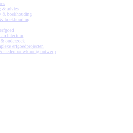
ies
 & advies
y & boekhouding
 & boekhouding
 erfgoed
architectuur
 & onderzoek
lexe erfgoedprojecten
 & stedenbouwkundig ontwerp