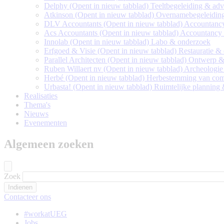
Delphy
(Opent in nieuw tabblad)
Teeltbegeleiding & adv
Atkinson
(Opent in nieuw tabblad)
Overnamebegeleiding
DLV Accountants
(Opent in nieuw tabblad)
Accountanc
Acs Accountants
(Opent in nieuw tabblad)
Accountancy
Innolab
(Opent in nieuw tabblad)
Labo & onderzoek
Erfgoed & Visie
(Opent in nieuw tabblad)
Restauratie &
Parallel Architecten
(Opent in nieuw tabblad)
Ontwerp & 
Ruben Willaert nv
(Opent in nieuw tabblad)
Archeologie
Herbé
(Opent in nieuw tabblad)
Herbestemming van comp
Urbasta!
(Opent in nieuw tabblad)
Ruimtelijke planning
Realisaties
Thema's
Nieuws
Evenementen
Algemeen zoeken
Zoek
Contacteer ons
#workatUEG
Jobs