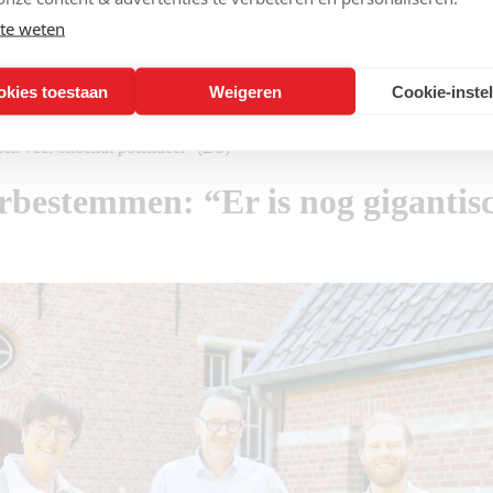
te weten
okies toestaan
Weigeren
Cookie-inste
ch veel onbenut potentieel” (2/3)
bestemmen: “Er is nog gigantisch