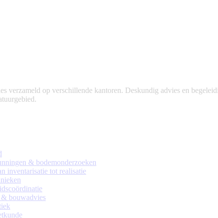
 verzameld op verschillende kantoren. Deskundig advies en begeleidin
natuurgebied.
d
rgunningen & bodemonderzoeken
 inventarisatie tot realisatie
nieken
eidscoördinatie
 & bouwadvies
tiek
tkunde