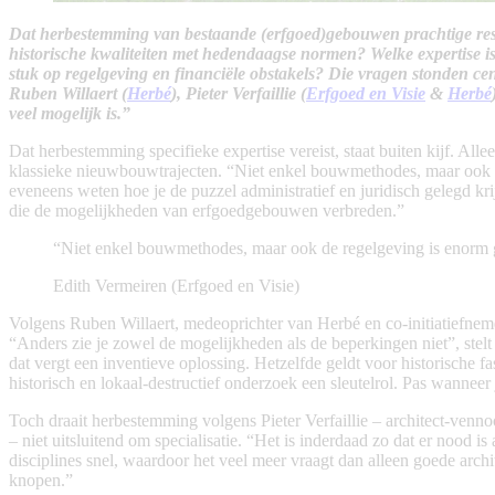
Dat herbestemming van bestaande (erfgoed)gebouwen prachtige resu
historische kwaliteiten met hedendaagse normen? Welke expertise is
stuk op regelgeving en financiële obstakels? Die vragen stonden ce
Ruben Willaert (
Herbé
), Pieter Verfaillie (
Erfgoed en Visie
&
Herbé
veel mogelijk is.”
Dat herbestemming specifieke expertise vereist, staat buiten kijf. All
klassieke nieuwbouwtrajecten. “Niet enkel bouwmethodes, maar ook de
eveneens weten hoe je de puzzel administratief en juridisch gelegd kr
die de mogelijkheden van erfgoedgebouwen verbreden.”
“Niet enkel bouwmethodes, maar ook de regelgeving is enorm
Edith Vermeiren (Erfgoed en Visie)
Volgens Ruben Willaert, medeoprichter van Herbé en co-initiatiefne
“Anders zie je zowel de mogelijkheden als de beperkingen niet”, stelt
dat vergt een inventieve oplossing. Hetzelfde geldt voor historische
historisch en lokaal-destructief onderzoek een sleutelrol. Pas wanne
Toch draait herbestemming volgens Pieter Verfaillie – architect-ven
– niet uitsluitend om specialisatie. “Het is inderdaad zo dat er nood 
disciplines snel, waardoor het veel meer vraagt dan alleen goede archi
knopen.”