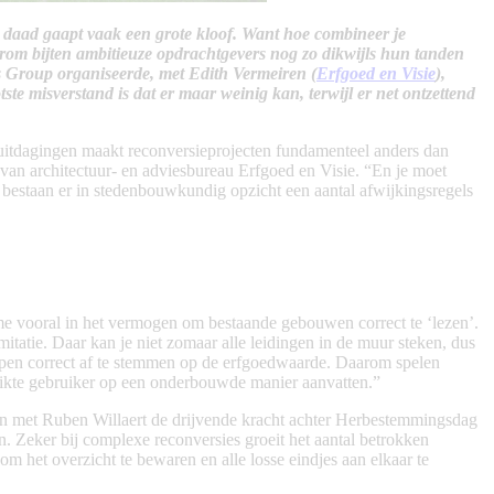
daad gaapt vaak een grote kloof. Want hoe combineer je
arom bijten ambitieuze opdrachtgevers nog zo dikwijls hun tanden
ts Group organiseerde, met Edith Vermeiren (
Erfgoed en Visie
),
otste misverstand is dat er maar weinig kan, terwijl er net ontzettend
ële uitdagingen maakt reconversieprojecten fundamenteel anders dan
van architectuur- en adviesbureau Erfgoed en Visie. “En je moet
g bestaan er in stedenbouwkundig opzicht een aantal afwijkingsregels
sme vooral in het vermogen om bestaande gebouwen correct te ‘lezen’.
itatie. Daar kan je niet zomaar alle leidingen in de muur steken, dus
repen correct af te stemmen op de erfgoedwaarde. Daarom spelen
chikte gebruiker op een onderbouwde manier aanvatten.”
men met Ruben Willaert de drijvende kracht achter Herbestemmingsdag
en. Zeker bij complexe reconversies groeit het aantal betrokken
om het overzicht te bewaren en alle losse eindjes aan elkaar te