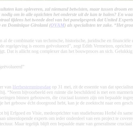
ltaten kan opleveren, zal niemand betwisten, maar tussen droom en 
 nodig om in alle opzichten het onderste uit de kan te halen? En wa
ntraal tijdens het tweede deel van het panelgesprek dat United Exper
) en Dominique Girolami (
OVAM
) als specialisten ter zake. “Het gro
een al de combinatie van technische, historische, juridische en financi
 regelgeving is enorm geëvolueerd”, zegt Edith Vermeiren, oprichter 
ijgt. Dat is allicht nog complexer dan het bouwproces an sich. Gelukki
 geëvolueerd”
mer van
Herbestemmingsdag
op 31 mei, zit de essentie van dat speciali
 hij. “Neem bijvoorbeeld een ruimte die beschilderd is met een marmerim
 faseringen binnen gebouwen, die cruciaal kunnen zijn om bepaalde ing
er je het gebouw écht doorgrond hebt, kan je de zoektocht naar een ges
noot bij Erfgoed en Visie, medeoprichter van studiebureau Herbé én sa
is aan uiteenlopende experts om ieder onderdeel van een project te cover
tectuur. Maar tegelijk blijft een bepaalde mate van generalisme cruciaal 