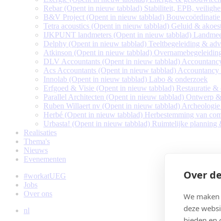
Rebar
(Opent in nieuw tabblad)
Stabiliteit, EPB, veiligh
B&V Project
(Opent in nieuw tabblad)
Bouwcoördinatie
Tetra acoustics
(Opent in nieuw tabblad)
Geluid & akoes
IJKPUNT landmeters
(Opent in nieuw tabblad)
Landmee
Delphy
(Opent in nieuw tabblad)
Teeltbegeleiding & adv
Atkinson
(Opent in nieuw tabblad)
Overnamebegeleiding
DLV Accountants
(Opent in nieuw tabblad)
Accountanc
Acs Accountants
(Opent in nieuw tabblad)
Accountancy
Innolab
(Opent in nieuw tabblad)
Labo & onderzoek
Erfgoed & Visie
(Opent in nieuw tabblad)
Restauratie &
Parallel Architecten
(Opent in nieuw tabblad)
Ontwerp & 
Ruben Willaert nv
(Opent in nieuw tabblad)
Archeologie
Herbé
(Opent in nieuw tabblad)
Herbestemming van comp
Urbasta!
(Opent in nieuw tabblad)
Ruimtelijke planning
Realisaties
Thema's
Nieuws
Evenementen
Over de
#workatUEG
Jobs
Over ons
We maken g
deze websi
nl
bieden en 