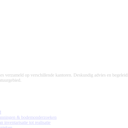
 verzameld op verschillende kantoren. Deskundig advies en begeleidin
natuurgebied.
d
rgunningen & bodemonderzoeken
 inventarisatie tot realisatie
nieken