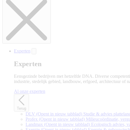
Experten
Experten
Eensgezinde bedrijven met hetzelfde DNA. Diverse competenties
industrie, stedelijk gebied, landbouw, erfgoed, architectuur of 
Al onze experten
Terug
DLV
(Opent in nieuw tabblad)
Studie & advies plattelan
Profex
(Opent in nieuw tabblad)
Milieucoördinatie, ve
Landmax
(Opent in nieuw tabblad)
Ecologisch advies, van
Exergie
(Opent in nieuw tabblad)
Energie & gebouwtech