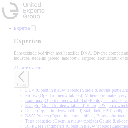
Naar
hoofdinhoud
gaan
Experten
Experten
Eensgezinde bedrijven met hetzelfde DNA. Diverse competenties
industrie, stedelijk gebied, landbouw, erfgoed, architectuur of 
Al onze experten
Terug
DLV
(Opent in nieuw tabblad)
Studie & advies plattelan
Profex
(Opent in nieuw tabblad)
Milieucoördinatie, ve
Landmax
(Opent in nieuw tabblad)
Ecologisch advies, van
Exergie
(Opent in nieuw tabblad)
Energie & gebouwtech
Rebar
(Opent in nieuw tabblad)
Stabiliteit, EPB, veiligh
B&V Project
(Opent in nieuw tabblad)
Bouwcoördinatie
Tetra acoustics
(Opent in nieuw tabblad)
Geluid & akoes
IJKPUNT landmeters
(Opent in nieuw tabblad)
Landmee