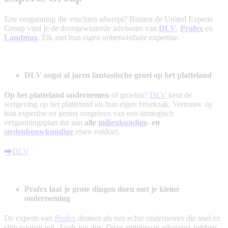
Een vergunning die vruchten afwerpt? Binnen de United Experts
Group vind je de doorgewinterde adviseurs van
DLV
,
Profex
en
Landmax
. Elk met hun eigen onbetwistbare expertise.
DLV oogst al jaren fantastische groei op het platteland
Op het platteland ondernemen
of groeien?
DLV
kent de
wetgeving op het platteland als hun eigen broekzak. Vertrouw op
hun expertise en geniet zorgeloos van een strategisch
vergunningsplan dat aan
alle
milieukundige
- en
stedenbouwkundige
eisen voldoet.
⮕DLV
Profex laat je grote dingen doen met je kleine
onderneming
De experts van
Profex
denken als een echte ondernemer die snel en
slim vooruit wil. Zoals jou dus. Deze ambitieuze adviseurs hebben