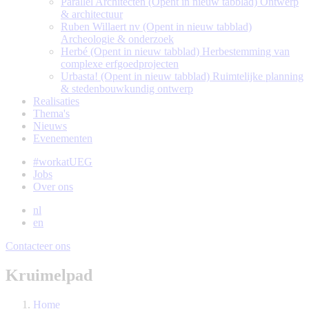
Parallel Architecten
(Opent in nieuw tabblad)
Ontwerp
& architectuur
Ruben Willaert nv
(Opent in nieuw tabblad)
Archeologie & onderzoek
Herbé
(Opent in nieuw tabblad)
Herbestemming van
complexe erfgoedprojecten
Urbasta!
(Opent in nieuw tabblad)
Ruimtelijke planning
& stedenbouwkundig ontwerp
Realisaties
Thema's
Nieuws
Evenementen
#workatUEG
Jobs
Over ons
nl
en
Contacteer ons
Kruimelpad
Home