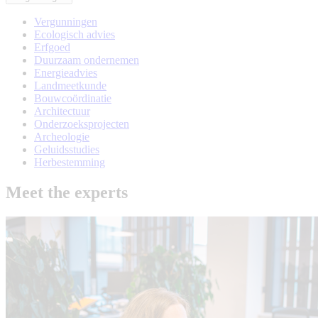
Vergunningen
Ecologisch advies
Erfgoed
Duurzaam ondernemen
Energieadvies
Landmeetkunde
Bouwcoördinatie
Architectuur
Onderzoeksprojecten
Archeologie
Geluidsstudies
Herbestemming
Meet the experts