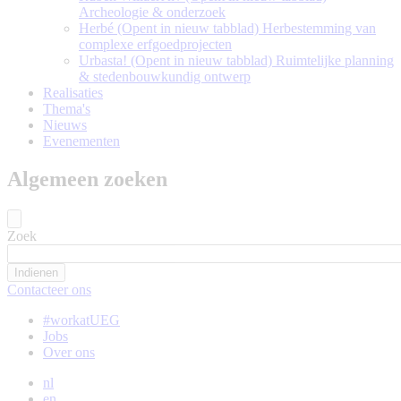
Archeologie & onderzoek
Herbé
(Opent in nieuw tabblad)
Herbestemming van
complexe erfgoedprojecten
Urbasta!
(Opent in nieuw tabblad)
Ruimtelijke planning
& stedenbouwkundig ontwerp
Realisaties
Thema's
Nieuws
Evenementen
Algemeen zoeken
Zoek
Contacteer ons
#workatUEG
Jobs
Over ons
nl
en