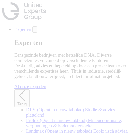
Naar
hoofdinhoud
gaan
Experten
Experten
Eensgezinde bedrijven met hetzelfde DNA. Diverse
competenties verzameld op verschillende kantoren.
Deskundig advies en begeleiding door een projectteam over
verschillende expertises heen. Thuis in industrie, stedelijk
gebied, landbouw, erfgoed, architectuur of natuurgebied.
Al onze experten
Terug
DLV
(Opent in nieuw tabblad)
Studie & advies
platteland
Profex
(Opent in nieuw tabblad)
Milieucoördinatie,
vergunningen & bodemonderzoeken
Landmax
(Opent in nieuw tabblad)
Ecologisch advies,