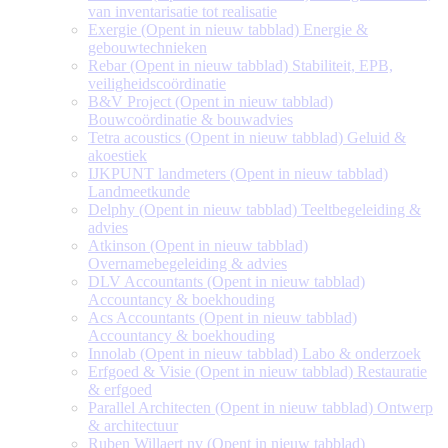
van inventarisatie tot realisatie
Exergie
(Opent in nieuw tabblad)
Energie &
gebouwtechnieken
Rebar
(Opent in nieuw tabblad)
Stabiliteit, EPB,
veiligheidscoördinatie
B&V Project
(Opent in nieuw tabblad)
Bouwcoördinatie & bouwadvies
Tetra acoustics
(Opent in nieuw tabblad)
Geluid &
akoestiek
IJKPUNT landmeters
(Opent in nieuw tabblad)
Landmeetkunde
Delphy
(Opent in nieuw tabblad)
Teeltbegeleiding &
advies
Atkinson
(Opent in nieuw tabblad)
Overnamebegeleiding & advies
DLV Accountants
(Opent in nieuw tabblad)
Accountancy & boekhouding
Acs Accountants
(Opent in nieuw tabblad)
Accountancy & boekhouding
Innolab
(Opent in nieuw tabblad)
Labo & onderzoek
Erfgoed & Visie
(Opent in nieuw tabblad)
Restauratie
& erfgoed
Parallel Architecten
(Opent in nieuw tabblad)
Ontwerp
& architectuur
Ruben Willaert nv
(Opent in nieuw tabblad)