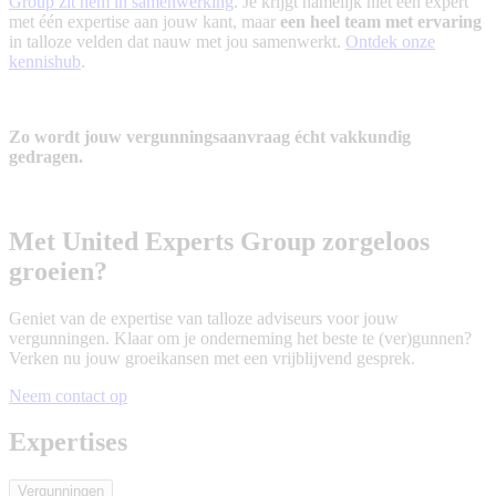
Group zit hem in samenwerking
. Je krijgt namelijk niet één expert
met één expertise aan jouw kant, maar
een heel team met ervaring
in talloze velden dat nauw met jou samenwerkt.
Ontdek onze
kennishub
.
Zo wordt jouw vergunningsaanvraag écht vakkundig
gedragen.
Met United Experts Group zorgeloos
groeien?
Geniet van de expertise van talloze adviseurs voor jouw
vergunningen. Klaar om je onderneming het beste te (ver)gunnen?
Verken nu jouw groeikansen met een vrijblijvend gesprek.
Neem contact op
Expertises
Vergunningen