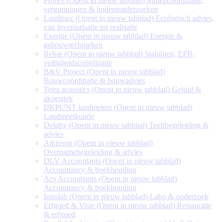
Profex
(Opent in nieuw tabblad)
Milieucoördinatie,
vergunningen & bodemonderzoeken
Landmax
(Opent in nieuw tabblad)
Ecologisch advies,
van inventarisatie tot realisatie
Exergie
(Opent in nieuw tabblad)
Energie &
gebouwtechnieken
Rebar
(Opent in nieuw tabblad)
Stabiliteit, EPB,
veiligheidscoördinatie
B&V Project
(Opent in nieuw tabblad)
Bouwcoördinatie & bouwadvies
Tetra acoustics
(Opent in nieuw tabblad)
Geluid &
akoestiek
IJKPUNT landmeters
(Opent in nieuw tabblad)
Landmeetkunde
Delphy
(Opent in nieuw tabblad)
Teeltbegeleiding &
advies
Atkinson
(Opent in nieuw tabblad)
Overnamebegeleiding & advies
DLV Accountants
(Opent in nieuw tabblad)
Accountancy & boekhouding
Acs Accountants
(Opent in nieuw tabblad)
Accountancy & boekhouding
Innolab
(Opent in nieuw tabblad)
Labo & onderzoek
Erfgoed & Visie
(Opent in nieuw tabblad)
Restauratie
& erfgoed